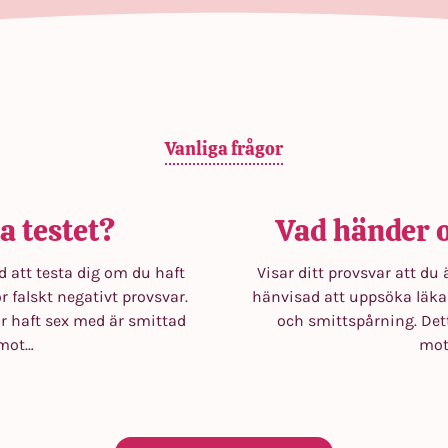
Vanliga frågor
a testet?
Vad händer o
 att testa dig om du haft
Visar ditt provsvar att du
r falskt negativt provsvar.
hänvisad att uppsöka läka
r haft sex med är smittad
och smittspårning. Dett
emot…
mot